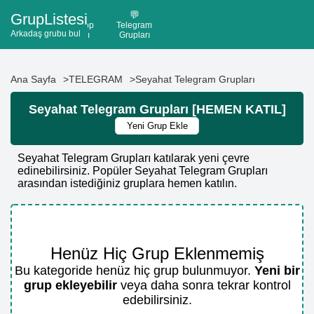
💬
💬
GrupListesi
WhatsApp
Telegram
Arkadaş grubu bul
Grupları
Grupları
Ana Sayfa
TELEGRAM
Seyahat Telegram Grupları
Seyahat Telegram Grupları [HEMEN KATIL]
Yeni Grup Ekle
Seyahat Telegram Grupları katılarak yeni çevre
edinebilirsiniz. Popüler Seyahat Telegram Grupları
arasından istediğiniz gruplara hemen katılın.
Henüz Hiç Grup Eklenmemiş
Bu kategoride henüz hiç grup bulunmuyor.
Yeni bir
grup ekleyebilir
veya daha sonra tekrar kontrol
edebilirsiniz.