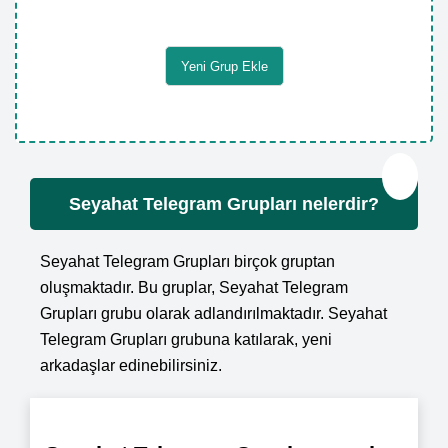
Yeni Grup Ekle
❤️
Seyahat Telegram Grupları nelerdir?
Seyahat Telegram Grupları birçok gruptan
oluşmaktadır. Bu gruplar, Seyahat Telegram
Grupları grubu olarak adlandırılmaktadır. Seyahat
Telegram Grupları grubuna katılarak, yeni
arkadaşlar edinebilirsiniz.