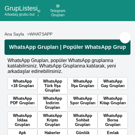
💬
💬
GrupListesi
WhatsApp
Telegram
Arkadaş grubu bul
Grupları
Grupları
Ana Sayfa
WHATSAPP
🚀
WhatsApp Grupları | Popüler WhatsApp Grupları
WhatsApp Grupları, popüler WhatsApp gruplarına
katılabilirsiniz. WhatsApp Gruplarına katılarak, yeni
arkadaşlar edinebilirsiniz.
WhatsApp
WhatsApp
WhatsApp
WhatsApp
+18 Grupları
Türk İfşa
İfşa Grupları
Gay Grupları
Grupları
WhatsApp
WhatsApp
WhatsApp
WhatsApp
PDF Grupları
İndirim
Spor Grupları
Kitap Grupları
Grupları
WhatsApp
WhatsApp
WhatsApp
WhatsApp
İddaa
Kripto
Sohbet
Borsa
Grupları
Grupları
Grupları
Grupları
Apk
Haberler
Günlük
Emlak