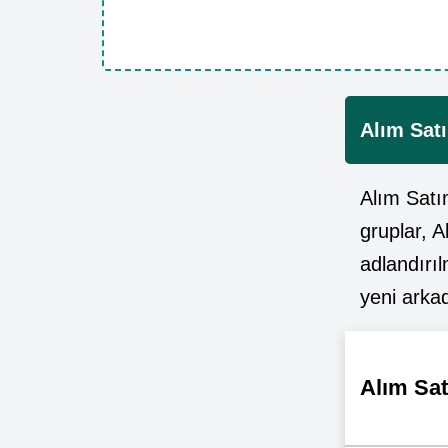
Alım Sat
Alım Satı
gruplar, 
adlandırı
yeni arkad
Alım Sat