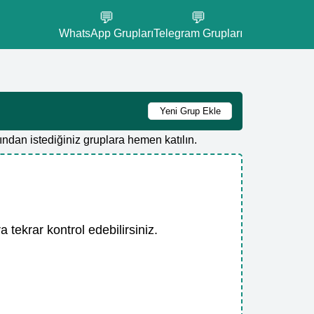
💬
💬
WhatsApp Grupları
Telegram Grupları
Yeni Grup Ekle
ndan istediğiniz gruplara hemen katılın.
tekrar kontrol edebilirsiniz.