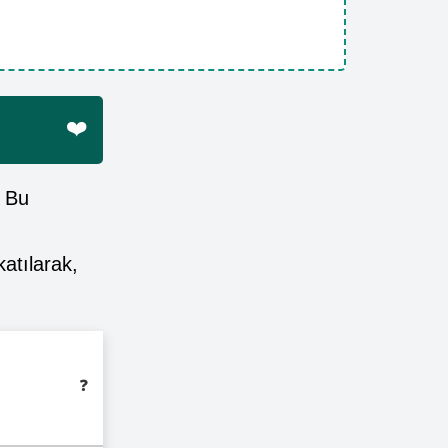
❤️
. Bu
atılarak,
❓