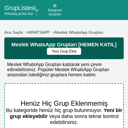
💬
💬
GrupListesi
WhatsApp
Telegram
Arkadaş grubu bul
Grupları
Grupları
Ana Sayfa
WHATSAPP
Meslek WhatsApp Grupları
Meslek WhatsApp Grupları [HEMEN KATIL]
Yeni Grup Ekle
Meslek WhatsApp Grupları katılarak yeni çevre
edinebilirsiniz. Popüler Meslek WhatsApp Grupları
arasından istediğiniz gruplara hemen katılın.
Henüz Hiç Grup Eklenmemiş
Bu kategoride henüz hiç grup bulunmuyor.
Yeni bir
grup ekleyebilir
veya daha sonra tekrar kontrol
edebilirsiniz.