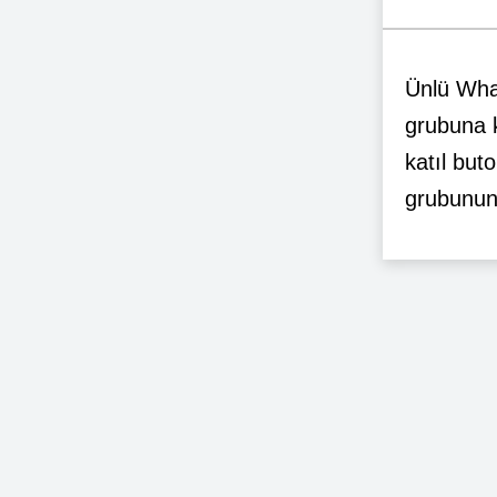
Ünlü Wha
grubuna 
katıl but
grubunun 