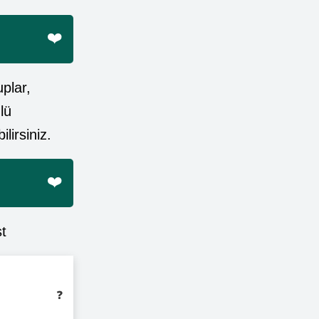
❤️
plar,
lü
lirsiniz.
❤️
st
❓